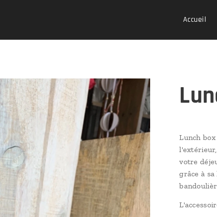
Accueil
Lun
Lunch box é
l'extérieur
votre déje
grâce à sa
bandoulièr
L'accessoi