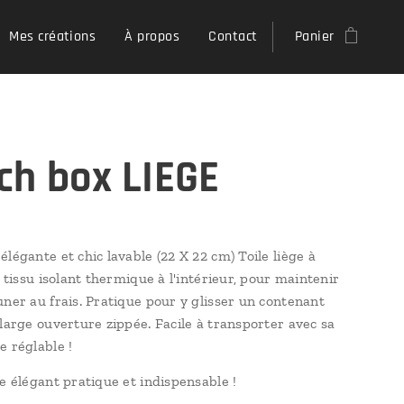
Mes créations
À propos
Contact
Panier
ch box LIEGE
légante et chic lavable (22 X 22 cm) Toile liège à
, tissu isolant thermique à l'intérieur, pour maintenir
uner au frais. Pratique pour y glisser un contenant
 large ouverture zippée. Facile à transporter avec sa
e réglable !
re élégant pratique et indispensable !